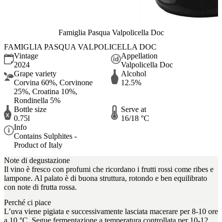
Famiglia Pasqua Valpolicella Doc
FAMIGLIA PASQUA VALPOLICELLA DOC
Vintage
Appellation
2024
Valpolicella Doc
Grape variety
Alcohol
Corvina 60%, Corvinone
12.5%
25%, Croatina 10%,
Rondinella 5%
Bottle size
Serve at
0.75l
16/18 °C
Info
Contains Sulphites -
Product of Italy
Note di degustazione
Il vino è fresco con profumi che ricordano i frutti rossi come ribes e
lampone. Al palato è di buona struttura, rotondo e ben equilibrato
con note di frutta rossa.
Perché ci piace
L’uva viene pigiata e successivamente lasciata macerare per 8-10 ore
a 10 °C. Segue fermentazione a temperatura controllata per 10-12