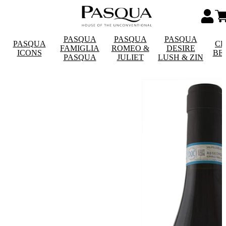
PASQUA
PASQUA
PASQUA
PASQUA
CE
FAMIGLIA
ROMEO &
DESIRE
ICONS
BE
PASQUA
JULIET
LUSH & ZIN