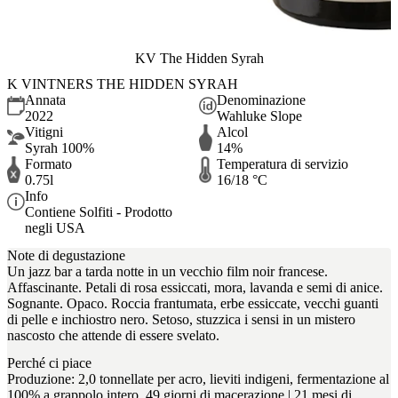
KV The Hidden Syrah
K VINTNERS THE HIDDEN SYRAH
Annata
Denominazione
2022
Wahluke Slope
Vitigni
Alcol
Syrah 100%
14%
Formato
Temperatura di servizio
0.75l
16/18 °C
Info
Contiene Solfiti - Prodotto
negli USA
Note di degustazione
Un jazz bar a tarda notte in un vecchio film noir francese.
Affascinante. Petali di rosa essiccati, mora, lavanda e semi di anice.
Sognante. Opaco. Roccia frantumata, erbe essiccate, vecchi guanti
di pelle e inchiostro nero. Setoso, stuzzica i sensi in un mistero
nascosto che attende di essere svelato.
Perché ci piace
Produzione: 2,0 tonnellate per acro, lieviti indigeni, fermentazione al
100% a grappolo intero, 49 giorni di macerazione | 21 mesi di