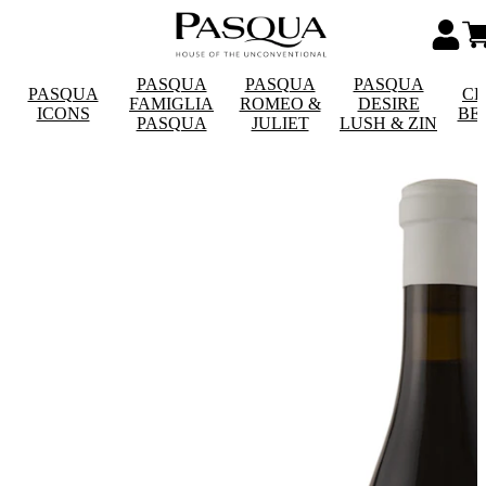
PASQUA
PASQUA
PASQUA
PASQUA
CE
FAMIGLIA
ROMEO &
DESIRE
ICONS
BE
PASQUA
JULIET
LUSH & ZIN