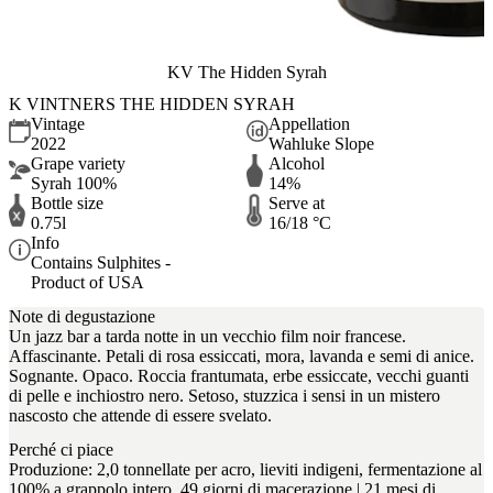
KV The Hidden Syrah
K VINTNERS THE HIDDEN SYRAH
Vintage
Appellation
2022
Wahluke Slope
Grape variety
Alcohol
Syrah 100%
14%
Bottle size
Serve at
0.75l
16/18 °C
Info
Contains Sulphites -
Product of USA
Note di degustazione
Un jazz bar a tarda notte in un vecchio film noir francese.
Affascinante. Petali di rosa essiccati, mora, lavanda e semi di anice.
Sognante. Opaco. Roccia frantumata, erbe essiccate, vecchi guanti
di pelle e inchiostro nero. Setoso, stuzzica i sensi in un mistero
nascosto che attende di essere svelato.
Perché ci piace
Produzione: 2,0 tonnellate per acro, lieviti indigeni, fermentazione al
100% a grappolo intero, 49 giorni di macerazione | 21 mesi di