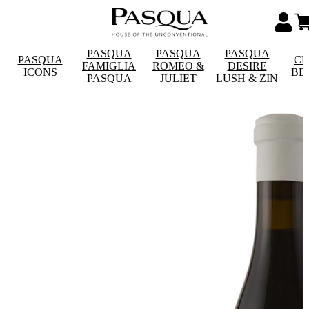
PASQUA
PASQUA
PASQUA
PASQUA
CE
FAMIGLIA
ROMEO &
DESIRE
ICONS
BE
PASQUA
JULIET
LUSH & ZIN