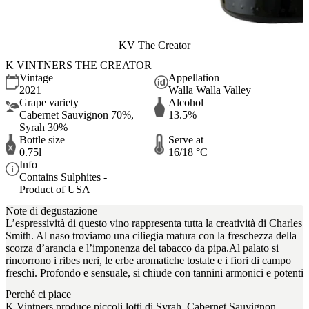
KV The Creator
K VINTNERS THE CREATOR
Vintage
Appellation
2021
Walla Walla Valley
Grape variety
Alcohol
Cabernet Sauvignon 70%,
13.5%
Syrah 30%
Bottle size
Serve at
0.75l
16/18 °C
Info
Contains Sulphites -
Product of USA
Note di degustazione
L’espressività di questo vino rappresenta tutta la creatività di Charles
Smith. Al naso troviamo una ciliegia matura con la freschezza della
scorza d’arancia e l’imponenza del tabacco da pipa.Al palato si
rincorrono i ribes neri, le erbe aromatiche tostate e i fiori di campo
freschi. Profondo e sensuale, si chiude con tannini armonici e potenti
Perché ci piace
K Vintners produce piccoli lotti di Syrah, Cabernet Sauvignon,