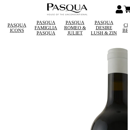
PASQUA
PASQUA
PASQUA
PASQUA
CE
FAMIGLIA
ROMEO &
DESIRE
ICONS
BE
PASQUA
JULIET
LUSH & ZIN