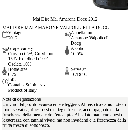
Mai Dire Mai Amarone Docg 2012
MAI DIRE MAI AMARONE VALPOLICELLA DOCG
Vintage
Appellation
2012
Amarone Valpolicella
Docg
Grape variety
Alcohol
Corvina 65%, Corvinone
16.5%
15%, Rondinella 10%,
Oseleta 10%
Bottle size
Serve at
0.75l
16/18 °C
Info
Contains Sulphites -
Product of Italy
Note di degustazione
Un vino dal profilo evanescente e leggero. Al naso troviamo note di
mora selvatica, ribes rossi e ciliegie fresche, accompagnate dalla
freschezza della menta e dell’eucalipto. Al palato mantiene questa
leggerezza con tannini vivaci ma non invadenti e la freschezza della
frutta fresca di sottobosco.