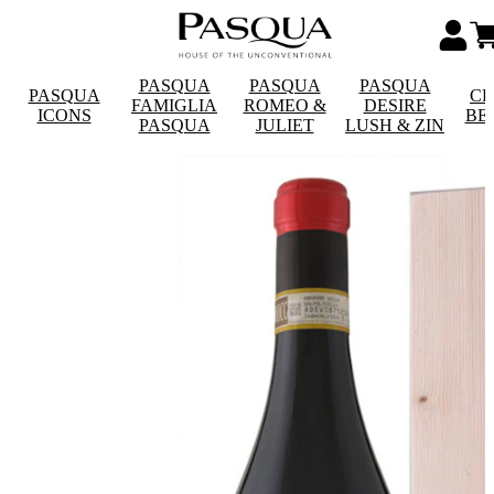
PASQUA
PASQUA
PASQUA
PASQUA
CE
FAMIGLIA
ROMEO &
DESIRE
ICONS
BE
PASQUA
JULIET
LUSH & ZIN