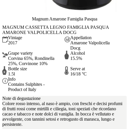
Magnum Amarone Famiglia Pasqua
MAGNUM CASSETTA LEGNO FAMIGLIA PASQUA
AMARONE VALPOLICELLA DOCG
Vintage
Appellation
2017
Amarone Valpolicella
Docg
Grape variety
Alcohol
Corvina 65%, Rondinella
15.5%
25%, Corvinone 10%
Bottle size
Serve at
1.5l
16/18 °C
Info
Contains Sulphites -
Product of Italy
Note di degustazione
Colore rosso intenso, al naso è ampio, con freschi e decisi profumi
di frutti rossi come mirtilli e ciliegia, toni speziati che ricordano
cacao e tabacco e note dolci di vaniglia. In bocca è vellutato e
avvolgente, con tannini setosi e retrogusto di marasca, lungo e
persistente.