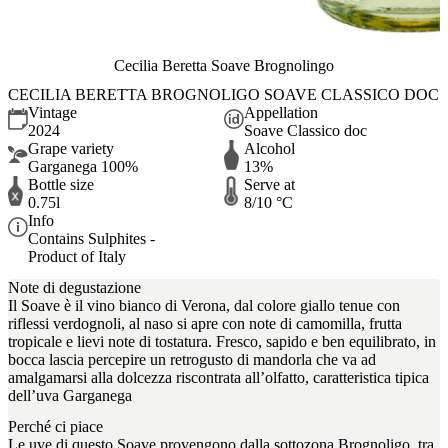
Cecilia Beretta Soave Brognolingo
CECILIA BERETTA BROGNOLIGO SOAVE CLASSICO DOC
Vintage
Appellation
2024
Soave Classico doc
Grape variety
Alcohol
Garganega 100%
13%
Bottle size
Serve at
0.75l
8/10 °C
Info
Contains Sulphites -
Product of Italy
Note di degustazione
Il Soave è il vino bianco di Verona, dal colore giallo tenue con
riflessi verdognoli, al naso si apre con note di camomilla, frutta
tropicale e lievi note di tostatura. Fresco, sapido e ben equilibrato, in
bocca lascia percepire un retrogusto di mandorla che va ad
amalgamarsi alla dolcezza riscontrata all’olfatto, caratteristica tipica
dell’uva Garganega
Perché ci piace
Le uve di questo Soave provengono dalla sottozona Brognoligo, tra