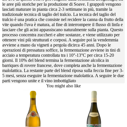
le aree più storiche per la produzione di Soave. I grappoli vengono
lasciati maturare in pianta circa 2-3 settimane in più, tramite la
tradizionale tecnica di taglio del tralcio. La tecnica del taglio del
tralcio è una pratica che consiste nel recidere la canna da frutto della
vite quando l'uva è matura, al fine di interrompere il flusso di linfa e
lasciare che gli acini appassiscano naturalmente sulla pianta. Questo
processo concentra zuccheri e altre sostanze, e viene utilizzato per
ottenere vini più strutturati e corposi. A seguire poi la vendemmia
avviene a mano da vigneti a pergola dicirca 45 anni. Dopo le
operazioni di pressatura soffice, la fermentazione avviene in tini di
acciaio a temperatura controllata tra i 10°-13°C per circa 15-20
giorni. Il 10% del blend termina la fermentazione alcolica in
barriques di rovere francese, dove completa anche la fermentazione
malolattica. La restante parte del blend riposa sulla feccia fine per 3-
5 mesi, senza eseguire la fermentazione malolattica. A seguire le due
parti vengono unite e il vino imbottigliato
You might also like