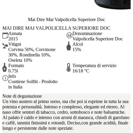
Mai Dire Mai Valpolicella Superiore Doc
MAI DIRE MAI VALPOLICELLA SUPERIORE DOC
Annata
Denominazione
2015
Valpolicella Superiore Doc
Vitigni
Alcol
Corvina 50%, Corvinone
15%
30%, Rondinella 10%,
Oseleta 10%
Formato
Temperatura di servizio
0.75l
16/18 °C
Info
Contiene Solfiti - Prodotto
in Italia
Note di degustazione
Un vino austero al primo sorso, ma che poi si esprime in tutta la sua
potenza e personalità. Intenso e complesso, elegante ed etereo. Al
naso offre sentori di tabacco, cedro, sottobosco e note balsamiche.
Al palato è caldo e intenso con aromi di marasca, chiodi di garofano
e caffè, tannini finissimi e rotondi. Deciso,con grande acidità, finale
lungo e persistente dalle note speziate.