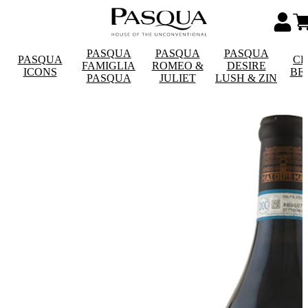
PASQUA
PASQUA
PASQUA
PASQUA
CE
FAMIGLIA
ROMEO &
DESIRE
ICONS
BE
PASQUA
JULIET
LUSH & ZIN