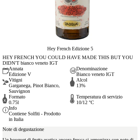
Hey French Edizione 5
HEY FRENCH YOU COULD HAVE MADE THIS BUT YOU
DIDN'T bianco veneto IGT
Annata
Denominazione
Edizione V
Bianco veneto IGT
Vitigni
Alcol
Garganega, Pinot Bianco,
13%
Sauvignon
Formato
Temperatura di servizio
0.75l
10/12 °C
Info
Contiene Solfiti - Prodotto
in Italia
Note di degustazione
Un bouquet di frutta esotica ancora fresca si armonizza con note di