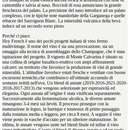
camomilla e salvia al naso. Boccioli di rosa annunciano la grande
freschezza del palato. La precisione del naso introduce ad un palato
complesso, con le tipiche note mandorlate della Garganega e quelle
erbacee del Sauvignon Blanc. La mineralità vulcanica della beva
induce ad un secondo sorso pieno
Perché ci piace
Hey French è uno dei pochi progetti italiani di vino fermo
multivintage. Il nome del vino è sia una provocazione, sia un
omaggio alla tecnica di assemblaggio dello Champagne, che è stata
ispirazione del progetto. Il vigneto di Monte Calvarina è situato su
una collina di origine basaltico-eruttiva con ampi affioramenti
calcarei: un territorio che favorisce la produzione di vini di grande
mineralità. L'altitudine favorisce estati fresche e ventilate con buone
escursioni termiche,che contribuisco all'ottimale accumulo di
sostanze nobili nell'uva. Un blend di annate (2019-2016-2021-2020-
2018-2017-2013) che vengono selezionate per espressività ed
eleganza. Ogni annata all’origine è stata vinificata separatamente.
Successivamente alla fermentazione alcolica, le diverse annate
rimangono 3-4 mesi sui lieviti. Il processo prosegue con la
maturazione in legno, in barrique e tonneaux di primo passaggio
dalla tostatura media o leggera, per circa 8 mesi. A seguire il vino
viene posto in vasche d'acciaio per un ulteriore maturazione. In
ultima, le annate vengono unite nel blend finale ed infine il vino
viene imbottigliato. Grazie al blend di diverse annate e ad un suolo