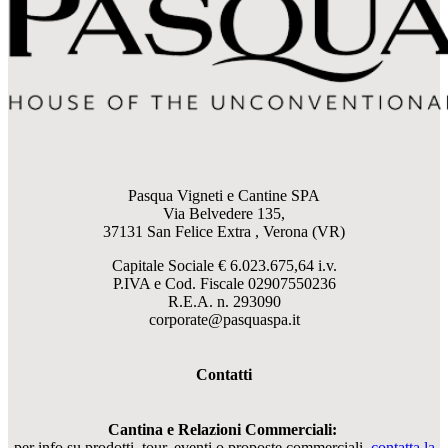
Pasqua Vigneti e Cantine SPA
Via Belvedere 135,
37131 San Felice Extra , Verona (VR)
Capitale Sociale € 6.023.675,64 i.v.
P.IVA e Cod. Fiscale
02907550236
R.E.A. n. 293090
corporate@pasquaspa.it
Contatti
Cantina e Relazioni Commerciali:
per info su prodotti, tour, eventi o proposte commerciali,
contatta la