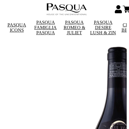
PASQUA
PASQUA
PASQUA
PASQUA
CE
FAMIGLIA
ROMEO &
DESIRE
ICONS
BE
PASQUA
JULIET
LUSH & ZIN