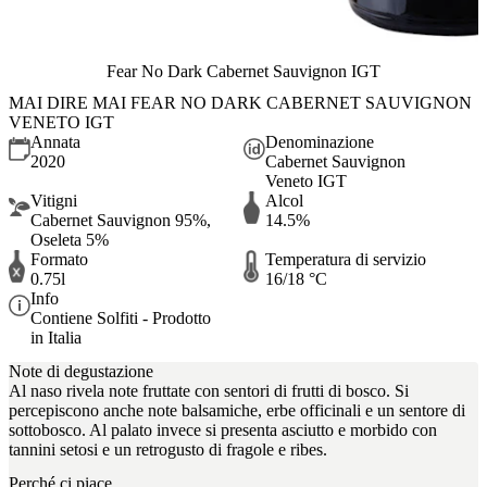
Fear No Dark Cabernet Sauvignon IGT
MAI DIRE MAI FEAR NO DARK CABERNET SAUVIGNON
VENETO IGT
Annata
Denominazione
2020
Cabernet Sauvignon
Veneto IGT
Vitigni
Alcol
Cabernet Sauvignon 95%,
14.5%
Oseleta 5%
Formato
Temperatura di servizio
0.75l
16/18 °C
Info
Contiene Solfiti - Prodotto
in Italia
Note di degustazione
Al naso rivela note fruttate con sentori di frutti di bosco. Si
percepiscono anche note balsamiche, erbe officinali e un sentore di
sottobosco. Al palato invece si presenta asciutto e morbido con
tannini setosi e un retrogusto di fragole e ribes.
Perché ci piace