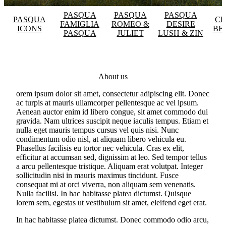
PASQUA
PASQUA
PASQUA
PASQUA
CE
FAMIGLIA
ROMEO &
DESIRE
ICONS
BE
PASQUA
JULIET
LUSH & ZIN
About us
orem ipsum dolor sit amet, consectetur adipiscing elit. Donec
ac turpis at mauris ullamcorper pellentesque ac vel ipsum.
Aenean auctor enim id libero congue, sit amet commodo dui
gravida. Nam ultrices suscipit neque iaculis tempus. Etiam et
nulla eget mauris tempus cursus vel quis nisi. Nunc
condimentum odio nisl, at aliquam libero vehicula eu.
Phasellus facilisis eu tortor nec vehicula. Cras ex elit,
efficitur at accumsan sed, dignissim at leo. Sed tempor tellus
a arcu pellentesque tristique. Aliquam erat volutpat. Integer
sollicitudin nisi in mauris maximus tincidunt. Fusce
consequat mi at orci viverra, non aliquam sem venenatis.
Nulla facilisi. In hac habitasse platea dictumst. Quisque
lorem sem, egestas ut vestibulum sit amet, eleifend eget erat.
In hac habitasse platea dictumst. Donec commodo odio arcu,