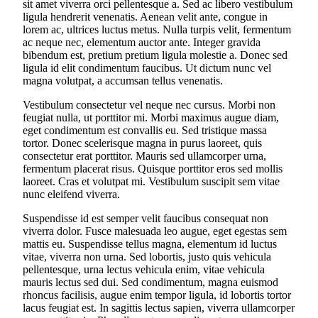
sit amet viverra orci pellentesque a. Sed ac libero vestibulum
ligula hendrerit venenatis. Aenean velit ante, congue in
lorem ac, ultrices luctus metus. Nulla turpis velit, fermentum
ac neque nec, elementum auctor ante. Integer gravida
bibendum est, pretium pretium ligula molestie a. Donec sed
ligula id elit condimentum faucibus. Ut dictum nunc vel
magna volutpat, a accumsan tellus venenatis.
Vestibulum consectetur vel neque nec cursus. Morbi non
feugiat nulla, ut porttitor mi. Morbi maximus augue diam,
eget condimentum est convallis eu. Sed tristique massa
tortor. Donec scelerisque magna in purus laoreet, quis
consectetur erat porttitor. Mauris sed ullamcorper urna,
fermentum placerat risus. Quisque porttitor eros sed mollis
laoreet. Cras et volutpat mi. Vestibulum suscipit sem vitae
nunc eleifend viverra.
Suspendisse id est semper velit faucibus consequat non
viverra dolor. Fusce malesuada leo augue, eget egestas sem
mattis eu. Suspendisse tellus magna, elementum id luctus
vitae, viverra non urna. Sed lobortis, justo quis vehicula
pellentesque, urna lectus vehicula enim, vitae vehicula
mauris lectus sed dui. Sed condimentum, magna euismod
rhoncus facilisis, augue enim tempor ligula, id lobortis tortor
lacus feugiat est. In sagittis lectus sapien, viverra ullamcorper