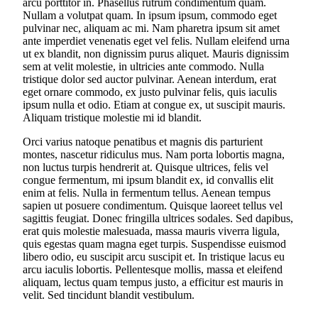
arcu porttitor in. Phasellus rutrum condimentum quam.
Nullam a volutpat quam. In ipsum ipsum, commodo eget
pulvinar nec, aliquam ac mi. Nam pharetra ipsum sit amet
ante imperdiet venenatis eget vel felis. Nullam eleifend urna
ut ex blandit, non dignissim purus aliquet. Mauris dignissim
sem at velit molestie, in ultricies ante commodo. Nulla
tristique dolor sed auctor pulvinar. Aenean interdum, erat
eget ornare commodo, ex justo pulvinar felis, quis iaculis
ipsum nulla et odio. Etiam at congue ex, ut suscipit mauris.
Aliquam tristique molestie mi id blandit.
Orci varius natoque penatibus et magnis dis parturient
montes, nascetur ridiculus mus. Nam porta lobortis magna,
non luctus turpis hendrerit at. Quisque ultrices, felis vel
congue fermentum, mi ipsum blandit ex, id convallis elit
enim at felis. Nulla in fermentum tellus. Aenean tempus
sapien ut posuere condimentum. Quisque laoreet tellus vel
sagittis feugiat. Donec fringilla ultrices sodales. Sed dapibus,
erat quis molestie malesuada, massa mauris viverra ligula,
quis egestas quam magna eget turpis. Suspendisse euismod
libero odio, eu suscipit arcu suscipit et. In tristique lacus eu
arcu iaculis lobortis. Pellentesque mollis, massa et eleifend
aliquam, lectus quam tempus justo, a efficitur est mauris in
velit. Sed tincidunt blandit vestibulum.